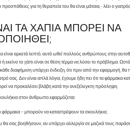
 προσπάθειες για τη θεραπεία του θα είναι μάταια, - λέει ο γιατρ
ΝΑΙ ΤΑ ΧΆΠΙΑ ΜΠΟΡΕΊ ΝΑ
ΟΠΟΙΗΘΕΊ;
μα είναι αρκετά λεπτό, αυτό ωθεί πολλούς ανθρώπους στην αυτο
ό ή εκείνο το χάπι είναι σε θέση τέρμα να λύσει το πρόβλημα. Ωστ
κάθε διαφήμιση υπάρχει ένδειξη, ότι πριν από την εφαρμογή, θα 
ατρό σας. Δεν είναι απλά λόγια, έχουμε ήδη πει ότι τα φάρμακα κα
ρεί να προκαλέσει βλάβη κατά την ανεξέλεγκτη πρόσληψη.
σκουλήκια στον άνθρωπο εφαρμόζεται:
ι φάρμακα – μπορούν να καταστρέψουν τα σκουλήκια;
ου θα σας βοηθήσουν, αν υπάρχει αλλεργία σε μαζικά τους παράσι