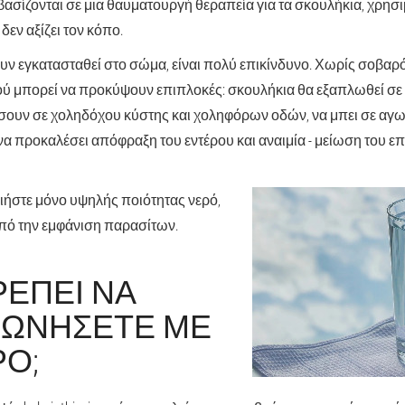
βασίζονται σε μια θαυματουργή θεραπεία για τα σκουλήκια, χρη
εν αξίζει τον κόπο.
υν εγκατασταθεί στο σώμα, είναι πολύ επικίνδυνο. Χωρίς σοβαρ
ού μπορεί να προκύψουν επιπλοκές: σκουλήκια θα εξαπλωθεί σε
ουν σε χοληδόχου κύστης και χοληφόρων οδών, να μπει σε αγω
να προκαλέσει απόφραξη του εντέρου και αναιμία - μείωση του ε
οιήστε μόνο υψηλής ποιότητας νερό,
πό την εμφάνιση παρασίτων.
ΡΈΠΕΙ ΝΑ
ΝΩΝΉΣΕΤΕ ΜΕ
ΡΌ;