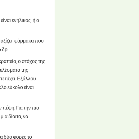
ίναι ενήλικος, ή ο
αξίζει: φάρμακα που
 δρ.
ραπεία, ο στόχος της
τελέσματα της
 πετύχει. Εξάλλου
κλο εύκολο είναι
 πέψη. Για την πιο
ια δίαιτα, να
ία δύο φορές το