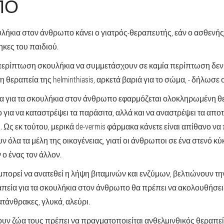
ΠΟ
λήκια στον άνθρωπο κάνει ο γιατρός-θεραπευτής, εάν ο ασθενής ε
ηκες του παιδιού.
περίπτωση σκουλήκια να συμμετάσχουν σε καμία περίπτωση δεν 
 θεραπεία της helminthiasis, αρκετά βαριά για το σώμα, - δήλωσε ο
 για τα σκουλήκια στον άνθρωπο εφαρμόζεται ολοκληρωμένη θε
ο για να καταστρέψει τα παράσιτα, αλλά και να αναστρέψει τα απο
 Ως εκ τούτου, μερικά de-vermis φάρμακα κάνετε είναι απίθανο να
ν όλα τα μέλη της οικογένειας, γιατί οι άνθρωποι σε ένα στενό κύ
ο ένας τον άλλον.
μπορεί να ανατεθεί η λήψη βιταμινών και ενζύμων, βελτιώνουν την
πεία για τα σκουλήκια στον άνθρωπο θα πρέπει να ακολουθήσει μ
τάνθρακες, γλυκά, αλεύρι.
χουν ζώα τους πρέπει να πραγματοποιείται ανθελμινθικός θεραπε