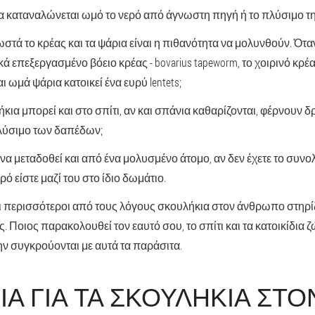
να καταναλώνεται ωμό το νερό από άγνωστη πηγή ή το πλύσιμο τ
τά το κρέας και τα ψάρια είναι η πιθανότητα να μολυνθούν. Ότα
επεξεργασμένο βόειο κρέας - bovarius tapeworm, το χοιρινό κρέας 
ι ωμά ψάρια κατοικεί ένα ευρύ lentets;
κια μπορεί και στο σπίτι, αν και σπάνια καθαρίζονται, φέρνουν 
λύσιμο των δαπέδων;
α μεταδοθεί και από ένα μολυσμένο άτομο, αν δεν έχετε το συνολ
ιρό είστε μαζί του στο ίδιο δωμάτιο.
οι περισσότεροι από τους λόγους σκουλήκια στον άνθρωπο στηρί
. Ποιος παρακολουθεί τον εαυτό σου, το σπίτι και τα κατοικίδια ζ
ην συγκρούονται με αυτά τα παράσιτα.
Α ΓΙΑ ΤΑ ΣΚΟΥΛΉΚΙΑ ΣΤΟ