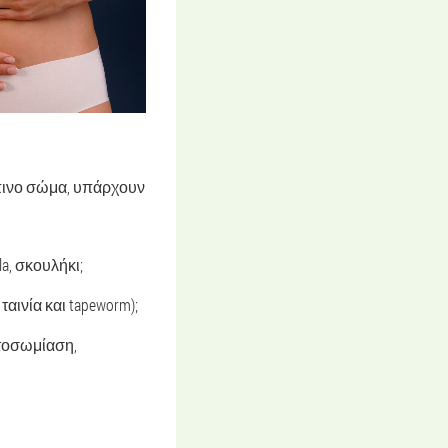
πινο σώμα, υπάρχουν
la, σκουλήκι;
ταινία και tapeworm);
στοσωμίαση,