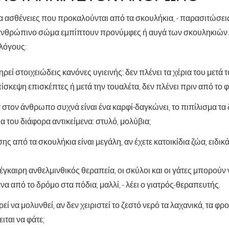
α ασθένειες που προκαλούνται από τα σκουλήκια, - παρασιτώσεις
 ανθρώπινο σώμα εμπίπτουν προνύμφες ή αυγά των σκουληκιών.
 λόγους:
ρεί στοιχειώδεις κανόνες υγιεινής: δεν πλένει τα χέρια του μετά
πίσκεψη επισκέπτες ή μετά την τουαλέτα, δεν πλένει πριν από το 
α στον άνθρωπο συχνά είναι ένα καρφί-δαγκώνει, το πιπίλισμα τα
α του διάφορα αντικείμενα: στυλό, μολύβια;
ης από τα σκουλήκια είναι μεγάλη, αν έχετε κατοικίδια ζώα, ειδι
ν έγκαιρη ανθελμινθικός θεραπεία, οι σκύλοι και οι γάτες μπορούν
να από το δρόμο στα πόδια, μαλλί, - λέει ο γιατρός-θεραπευτής.
ί να μολυνθεί, αν δεν χειριστεί το ζεστό νερό τα λαχανικά, τα φρο
ιται να φάτε;