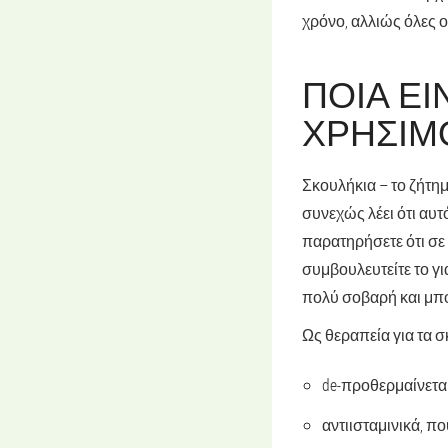
χρόνο, αλλιώς όλες οι
ΠΟΙΑ ΕΊ
ΧΡΗΣΙΜ
Σκουλήκια – το ζήτη
συνεχώς λέει ότι αυτ
παρατηρήσετε ότι σε 
συμβουλευτείτε το γι
πολύ σοβαρή και μπο
Ως θεραπεία για τα 
de-προθερμαίνετα
αντιισταμινικά, π