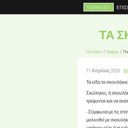
NORMADEX
ΕΠΊΣ
ΤΑ 
Normadex
Άρθρα
Πα
11 Απρίλιος 2020
Βα
Τα είδη τα σκουλήκι
Σκώληκες, ή σκουλήκι
τρέφονται και να αν
- Σύμφωνα με τις στατ
μολυνθεί με σκουλήκ
υπάρχει ούτε ένα ενή