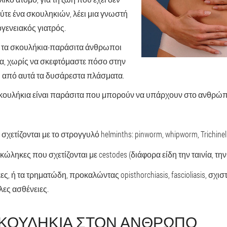
ύτε ένα σκουληκιών, λέει μια γνωστή
ογενειακός γιατρός.
α τα σκουλήκια-παράσιτα άνθρωποι
α, χωρίς να σκεφτόμαστε πόσο στην
η από αυτά τα δυσάρεστα πλάσματα.
σκουλήκια είναι παράσιτα που μπορούν να υπάρχουν στο ανθρώ
ετίζονται με το στρογγυλό helminths: pinworm, whipworm, Trichinel
κώληκες που σχετίζονται με cestodes (διάφορα είδη την ταινία, την 
, ή τα τρηματώδη, προκαλώντας opisthorchiasis, fascioliasis, σχι
λες ασθένειες.
 ΣΚΟΥΛΉΚΙΑ ΣΤΟΝ ΆΝΘΡΩΠΟ