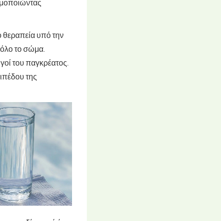
σιμοποιώντας
ό θεραπεία υπό την
 όλο το σώμα.
γοί του παγκρέατος.
πιπέδου της