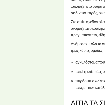
φωλιάζει στο σώμα ο
σε δίκτυο ιατρός, οικ
Στο σπίτι σχεδόν όλ
ονομάζεται σκουλήκι
πραγματικότητα, είδ
Ανάμεσα σε όλα τα 
τρεις κύριες ομάδες:
αγκυλόστομα που σχ
band, ή επίπεδες σ
παράσιτα-σκώληκες
paragonimoz και άλ
ΑΙΤΊΑ ΤΑ