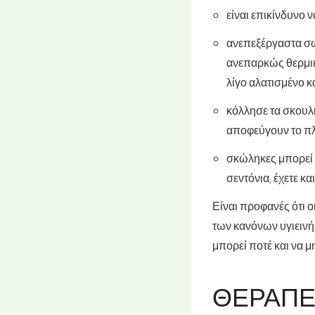
είναι επικίνδυνο 
ανεπεξέργαστα σωσ
ανεπαρκώς θερμικά 
λίγο αλατισμένο κα
κόλλησε τα σκουλή
αποφεύγουν το π
σκώληκες μπορεί ν
σεντόνια, έχετε κα
Είναι προφανές ότι 
των κανόνων υγιεινής
μπορεί ποτέ και να μ
ΘΕΡΑΠΕΊ