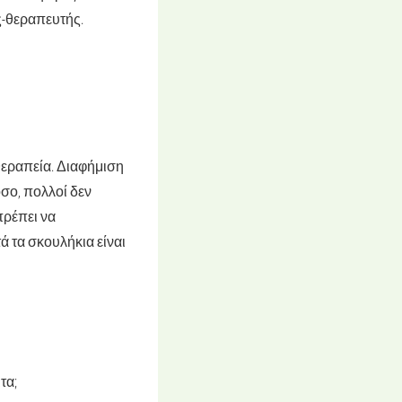
ός-θεραπευτής.
θεραπεία. Διαφήμιση
όσο, πολλοί δεν
πρέπει να
τά τα σκουλήκια είναι
τα;