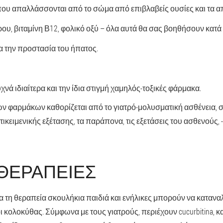
 που απαλλάσσονται από το σώμα από επιβλαβείς ουσίες και τα 
υ, βιταμίνη Β12, φολικό οξύ – όλα αυτά θα σας βοηθήσουν κατά 
για την προστασία του ήπατος.
νά ιδιαίτερα και την ίδια στιγμή χαμηλός-τοξικές φάρμακα.
ων φαρμάκων καθορίζεται από το γιατρό-μολυσματική ασθένεια, 
ικειμενικής εξέτασης, τα παράπονα, τις εξετάσεις του ασθενούς, - 
 ΘΕΡΑΠΕΊΕΣ
ια τη θεραπεία σκουλήκια παιδιά και ενήλικες μπορούν να καταν
κολοκύθας. Σύμφωνα με τους γιατρούς, περιέχουν cucurbitina, κ