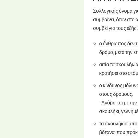
Συλλογικής όνομα γι
συμβαίνει, όταν στο
συμβεί για τους εξής
ο άνθρωπος δεν τη
δρόμο, μετά την ε
αιτία τα σκουλήκι
κρατήσει στο στόμ
ο κίνδυνος μόλυνσ
στους δρόμους.
- Ακόμη και με τη
σκουλήκι, γεννημέ
τα σκουλήκια μπορε
βότανα, που πρόκε