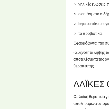
χηλικές ενώσεις,
σκευάσματα σιδήρο
hepatoprotectors 
τα προβιοτικά.
Εφαρμόζονται πιο συχ
- Συχνότητα λήψης τ
αποτελέσματα της αντ
θεραπευτής.
ΛΑΪΚΈΣ
Ως λαϊκή θεραπεία γ
αποξηραμένα σπόροι 