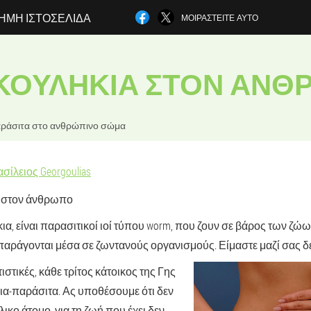
ΗΜΗ ΙΣΤΟΣΕΛΊΔΑ
ΜΟΙΡΑΣΤΕΊΤΕ ΑΥΤΌ
ΣΚΟΥΛΉΚΙΑ ΣΤΟΝ ΆΝΘ
ράσιτα στο ανθρώπινο σώμα
σίλειος Georgoulias
α στον άνθρωπο
α, είναι παρασιτικοί ιοί τύπου worm, που ζουν σε βάρος των ζώω
απαράγονται μέσα σε ζωντανούς οργανισμούς. Είμαστε μαζί σας δε
ιστικές, κάθε τρίτος κάτοικος της Γης
ια-παράσιτα. Ας υποθέσουμε ότι δεν
λικο άτομο, για τη ζωή που έχει δεν