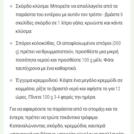
Σκόρδο κλύσμα
. Μπορείτε να απαλλαγείτε από τα
παράσιτα του εντέρου με αυτόν τον τρόπο - βράστε 6
σκελίδες σκόρδο σε 1 λίτρο γάλα, κρυώστε και κάντε
κλύσμα.
Σπόροι κολοκύθας
. Οι αποφλοιωμένοι σπόροι (300
g) πρέπει να θρυμματιστούν, προσθέστε μια μικρή
ποσότητα νερού και προσθέστε 100 g μέλι. Φάτε
ταυτόχρονα με ένα καθαρτικό.
Έγχυμα κρεμμυδιού
. Κόψτε ένα μεγάλο κρεμμύδι σε
κομμάτια, ρίξτε το βραστό νερό και αφήστε το για 12
ώρες. Πίνετε 100 g 3-4 φορές την ημέρα.
Για να αφαιρέσετε τα παράσιτα από το στομάχι και τα
έντερα, πρέπει να τρώτε πικάντικα τρόφιμα.
Καταναλώνοντας σκόρδο, κρεμμύδια, καυτερά
μπαχαρικά και βότανα, μπορείτε εύκολα να απαλλαγείτε