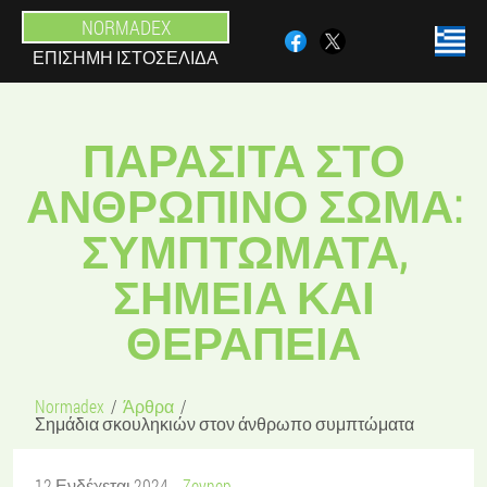
NORMADEX
ΕΠΊΣΗΜΗ ΙΣΤΟΣΕΛΊΔΑ
ΠΑΡΆΣΙΤΑ ΣΤΟ
ΑΝΘΡΏΠΙΝΟ ΣΏΜΑ:
ΣΥΜΠΤΏΜΑΤΑ,
ΣΗΜΕΊΑ ΚΑΙ
ΘΕΡΑΠΕΊΑ
Normadex
Άρθρα
Σημάδια σκουληκιών στον άνθρωπο συμπτώματα
12 Ενδέχεται 2024
Zeynep