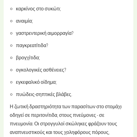
καρκίνος στο συκώτι;
αναιμία;
γαστρεντερική αιμορραγία?
παγκρεατίτιδα?
βρογχίτιδα;
ογκολογικές ασθένειες?
εγκεφαλικό οίδημα;
πυώδεις-σηπτικές βλάβες.
Η ζωτική δραστηριότητα των παρασίτων στο στομάχι
οδηγεί σε περιτονίτιδα, στους πνεύμονες - σε
πνευμονία. Οι στρογγυλοί σκώληκες φράζουν τους
αναπνευστικούς και τους χοληφόρους πόρους,