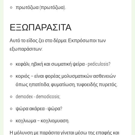
πρωτόζωα (πρωτόζωα).
ΕΞΩΠΑΡΆΣΙΤΑ
Αυτό το είδος ζει στο δέρμα. Εκπρόσωποι των
εξωπαράσιτων:
κεφάλι, ηβική και σωματική ψείρα - pediculosis?
κοριός – είναι φορέας μολυσματικών ασθενειών
όπως ηπατίτιδα, φυματίωση, τυφοειδής πυρετός.
demodex - demodicosis;
ψώρα ακάρεα - ψώρα?
κοχλιωμα – κοχλιομυαση.
Η μόλυνση με παράσιτα γίνεται μέσω της επαφής και