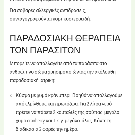
Για σοβαρές αλλεργικές αντιδράσεις,
συνταγογραφούνται κορτικοστεροειδή.
ΠΑΡΑΔΟΣΙΑΚΉ ΘΕΡΑΠΕΊΑ
ΤΩΝ ΠΑΡΑΣΊΤΩΝ
Μπορείτε να απαλλαγείτε από τα παράσιτα στο
ανθρώπινο σώμα χρησιμοποιώντας την ακόλουθη
παραδοσιακή ιατρική:
Κύσμα με χυμό κράνμπερι
. Βοηθά να απαλλαγούμε
από ελμίνθους και πρωτόζωα. Για 2 λίτρα νερό
πρέπει να πάρετε 2 κουταλιές της σούπας. μεγάλο.
χυμό cranberry και 1 κ. γ. μεγάλο. άλας. Κάντε τη
διαδικασία 2 φορές την ημέρα.