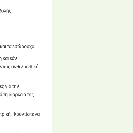
βολής.
και τα εσώρουχα.
 και εάν
όντως ανθελμινθική
ς για την
 τη διάρκεια της
τρική. Φροντίστε να