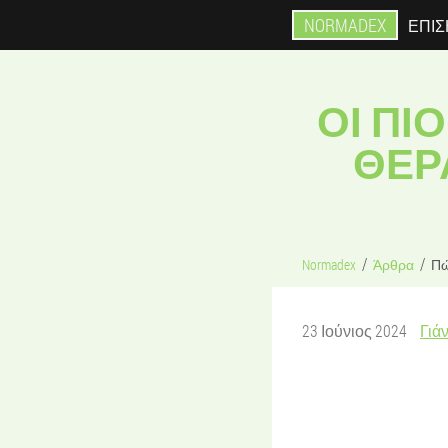
NORMADEX
ΕΠΊΣ
ΟΙ ΠΙ
ΘΕΡΑ
Normadex
Άρθρα
Πώ
23 Ιούνιος 2024
Γιά