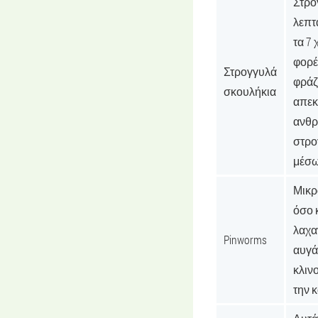
Στρο
λεπτ
τα 7 
φορέ
Στρογγυλά
φράζ
σκουλήκια
απεκ
ανθρ
στρο
μέσω
Μικρ
όσο 
λαχα
Pinworms
αυγά
κλιν
την 