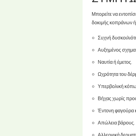
Μπορείτε να εντοπίσ
δοκιμής κοπράνων 
Συχνή δυσκοιλιότη
Αυξημένος σχηματ
Ναυτία ή έμετος.
Ωχρότητα του δέρ
Υπερβολική κόπω
Βήχας χωρίς προφ
Έντονη φαγούρα 
Απώλεια βάρους.
Αλλεργικά δερματ