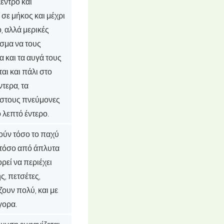
έντρο και
 σε μήκος και μέχρι
, αλλά μερικές
σμα να τους
 και τα αυγά τους
αι και πάλι στο
τερα, τα
 στους πνεύμονες
λεπτό έντερο.
ούν τόσο το παχύ
ί τόσο από άπλυτα
ρεί να περιέχει
ς, πετσέτες,
ζουν πολύ, και με
γορα.