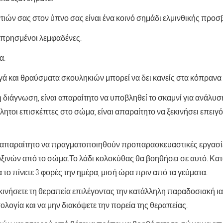
ντιών σας στον ύπνο σας είναι ένα κοινό σημάδι ελμινθικής προσ
 πρησμένοι λεμφαδένες.
α.
γά και θραύσματα σκουληκιών μπορεί να δει κανείς στα κόπρανα 
η διάγνωση, είναι απαραίτητο να υποβληθεί το σκαμνί για ανάλυση
ητοι επισκέπτες στο σώμα, είναι απαραίτητο να ξεκινήσει επειγ
ι απαραίτητο να πραγματοποιηθούν προπαρασκευαστικές εργασίε
ξινών από το σώμα.
Το λάδι κολοκύθας θα βοηθήσει σε αυτό. Κατά
το πίνετε 3 φορές την ημέρα, μισή ώρα πριν από τα γεύματα.
κινήσετε τη θεραπεία επιλέγοντας την κατάλληλη παραδοσιακή ια
λογία και να μην διακόψετε την πορεία της θεραπείας.