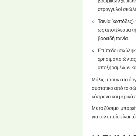
βρώμικων χεριών 
στρογγυλοί σκώλη
Ταινία (κεστόδες)
-
ως αποτέλεσμα τη
βοοειδή ταινία.
Επίπεδοι σκώληκ
χρησιμοποιώντας 
αποξηραμένων κα
Μόλις μπουν στα όργ
συστατικά από το σώ
κόπρανα και μερικά
Με το ξύσιμο, μπορεί
για τον οποίο είναι 