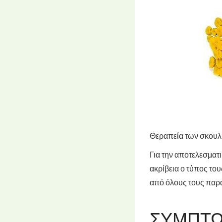
Θεραπεία των σκουλη
Για την αποτελεσματ
ακρίβεια ο τύπος το
από όλους τους παρ
ΣΥΜΠΤΏ