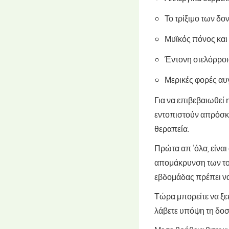
Το τρίξιμο των δο
Μυϊκός πόνος και
Έντονη σιελόρροι
Μερικές φορές αυ
Για να επιβεβαιωθεί 
εντοπιστούν απρόσκλ
θεραπεία.
Πρώτα απ 'όλα, είνα
απομάκρυνση των το
εβδομάδας πρέπει να 
Τώρα μπορείτε να ξε
λάβετε υπόψη τη δοσο