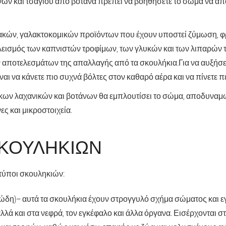
ινών και τσαγιού από βότανα πρέπει να βοηθήσετε το σώμα να απ
ακών, γαλακτοκομικών προϊόντων που έχουν υποστεί ζύμωση, 
λεισμός των καπνιστών τροφίμων, των γλυκών και των λιπαρών
ν αποτελεσμάτων της απαλλαγής από τα σκουλήκια.
Για να αυξήσε
ναι να κάνετε πιο συχνά βόλτες στον καθαρό αέρα και να πίνετε 
ων λαχανικών και βοτάνων θα εμπλουτίσει το σώμα, αποδυναμ
ες και μικροστοιχεία.
ΣΚΟΥΛΗΚΙΏΝ
τύποι σκουληκιών:
τώδη)
– αυτά τα σκουλήκια έχουν στρογγυλό σχήμα σώματος και εγ
αλλά και στα νεφρά, τον εγκέφαλο και άλλα όργανα. Εισέρχονται