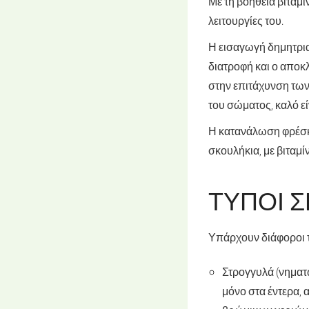
Με τη βοήθεια βιταμ
λειτουργίες του.
Η εισαγωγή δημητρι
διατροφή και ο αποκ
στην επιτάχυνση τω
του σώματος, καλό εί
Η κατανάλωση φρέσκ
σκουλήκια, με βιταμίν
ΤΎΠΟΙ 
Υπάρχουν διάφοροι 
Στρογγυλά (νημα
μόνο στα έντερα, 