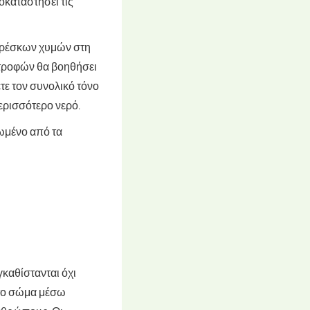
οκαταστήσει τις
φρέσκων χυμών στη
 τροφών θα βοηθήσει
τε τον συνολικό τόνο
περισσότερο νερό.
ωμένο από τα
καθίστανται όχι
 στο σώμα μέσω