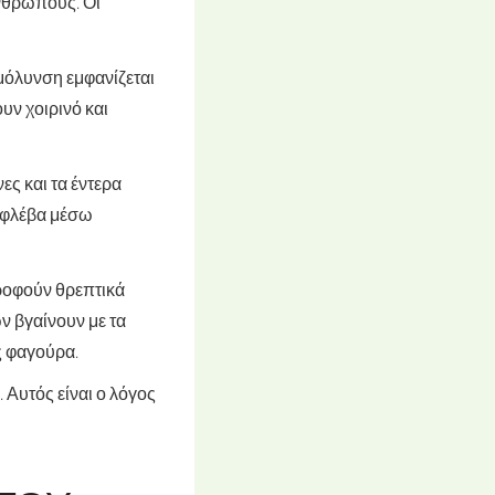
νθρώπους. Οι
μόλυνση εμφανίζεται
ν χοιρινό και
ς και τα έντερα
ή φλέβα μέσω
ρροφούν θρεπτικά
ν βγαίνουν με τα
ς φαγούρα.
. Αυτός είναι ο λόγος