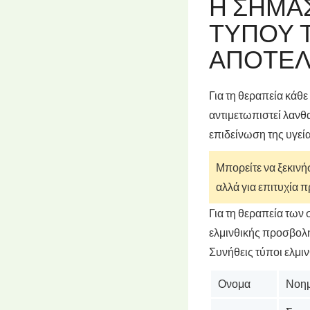
Η ΣΗΜΑ
ΤΎΠΟΥ Τ
ΑΠΟΤΕΛ
Για τη θεραπεία κάθε
αντιμετωπιστεί λανθ
επιδείνωση της υγεία
Μπορείτε να ξεκινή
αλλά για επιτυχία 
Για τη θεραπεία των 
ελμινθικής προσβολ
Συνήθεις τύποι ελμι
Ονομα
Νοη