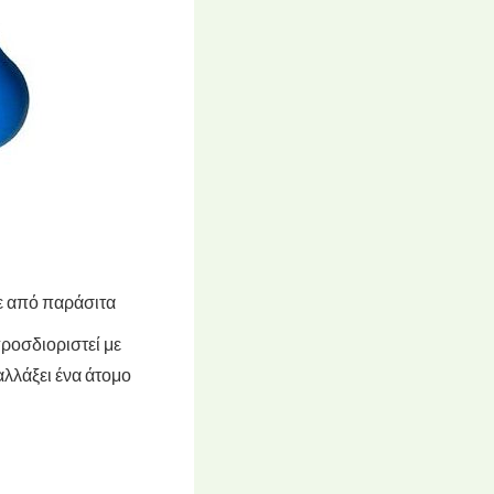
τε από παράσιτα
ροσδιοριστεί με
αλλάξει ένα άτομο