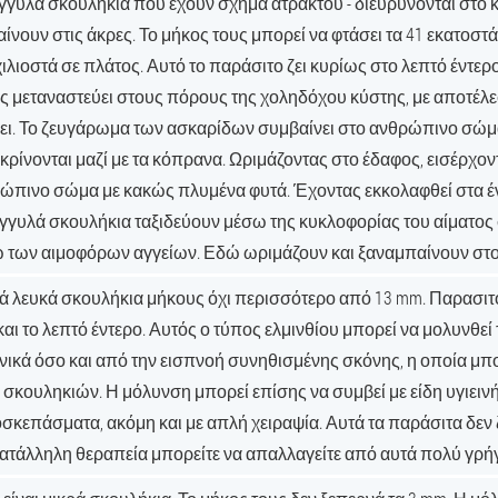
γγυλά σκουλήκια που έχουν σχήμα ατράκτου - διευρύνονται στο κ
αίνουν στις άκρες. Το μήκος τους μπορεί να φτάσει τα 41 εκατοστά
χιλιοστά σε πλάτος. Αυτό το παράσιτο ζει κυρίως στο λεπτό έντερο
ς μεταναστεύει στους πόρους της χοληδόχου κύστης, με αποτέλε
ει. Το ζευγάρωμα των ασκαρίδων συμβαίνει στο ανθρώπινο σώμα
κρίνονται μαζί με τα κόπρανα. Ωριμάζοντας στο έδαφος, εισέρχοντ
ώπινο σώμα με κακώς πλυμένα φυτά. Έχοντας εκκολαφθεί στα έν
γγυλά σκουλήκια ταξιδεύουν μέσω της κυκλοφορίας του αίματος
 των αιμοφόρων αγγείων. Εδώ ωριμάζουν και ξαναμπαίνουν στο 
ά λευκά σκουλήκια μήκους όχι περισσότερο από 13 mm. Παρασιτ
και το λεπτό έντερο. Αυτός ο τύπος ελμινθίου μπορεί να μολυνθε
νικά όσο και από την εισπνοή συνηθισμένης σκόνης, η οποία μπο
 σκουληκιών. Η μόλυνση μπορεί επίσης να συμβεί με είδη υγιεινή
οσκεπάσματα, ακόμη και με απλή χειραψία. Αυτά τα παράσιτα δεν 
κατάλληλη θεραπεία μπορείτε να απαλλαγείτε από αυτά πολύ γρή