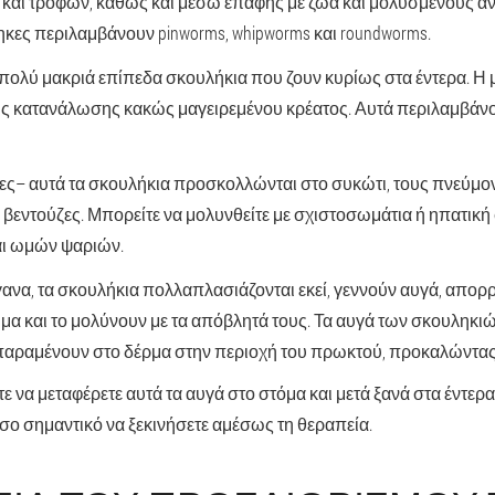
και τροφών, καθώς και μέσω επαφής με ζώα και μολυσμένους α
κες περιλαμβάνουν pinworms, whipworms και roundworms.
 πολύ μακριά επίπεδα σκουλήκια που ζουν κυρίως στα έντερα. Η 
ς κατανάλωσης κακώς μαγειρεμένου κρέατος. Αυτά περιλαμβάνου
ες
– αυτά τα σκουλήκια προσκολλώνται στο συκώτι, τους πνεύμονε
βεντούζες. Μπορείτε να μολυνθείτε με σχιστοσωμάτια ή ηπατικ
ι ωμών ψαριών.
ανα, τα σκουλήκια πολλαπλασιάζονται εκεί, γεννούν αυγά, απο
μα και το μολύνουν με τα απόβλητά τους. Τα αυγά των σκουληκιώ
 παραμένουν στο δέρμα στην περιοχή του πρωκτού, προκαλώντα
τε να μεταφέρετε αυτά τα αυγά στο στόμα και μετά ξανά στα έντερα
τόσο σημαντικό να ξεκινήσετε αμέσως τη θεραπεία.