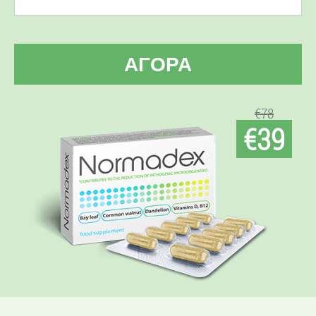
ΑΓΟΡΆ
€78
€39