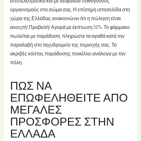
αποτελεσματικά και με ασφάλεια παθογόνους
οργανισμούς στο σώμα σας. Η επίσημη ιστοσελίδα στη
χώρα της Ελλάδας ανακοινώνει ότι η πώληση είναι
ανοιχτή! Προβολή! Αγορά με έκπτωση 50%. Το φάρμακο
πωλείται με παράδοση· πληρώστε τα αγαθά κατά την
παραλαβή στο ταχυδρομείο της περιοχής σας. Το
ακριβές κόστος παράδοσης ποικίλλει ανάλογα με την
πόλη.
ΠΏΣ ΝΑ
ΕΠΩΦΕΛΗΘΕΊΤΕ ΑΠΌ
ΜΕΓΆΛΕΣ
ΠΡΟΣΦΟΡΈΣ ΣΤΗΝ
ΕΛΛΆΔΑ