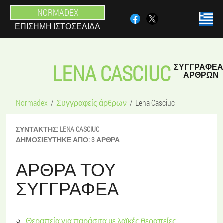
NORMADEX
ΕΠΊΣΗΜΗ ΙΣΤΟΣΕΛΊΔΑ
LENA CASCIUC
ΣΥΓΓΡΑΦΈΑ
ΆΡΘΡΩΝ
Normadex
Συγγραφείς άρθρων
Lena Casciuc
ΣΥΝΤΆΚΤΗΣ:
LENA
CASCIUC
ΔΗΜΟΣΙΕΎΤΗΚΕ ΑΠΌ:
3 ΆΡΘΡΑ
ΆΡΘΡΑ ΤΟΥ
ΣΥΓΓΡΑΦΈΑ
Θεραπεία για παράσιτα με λαϊκές θεραπείες